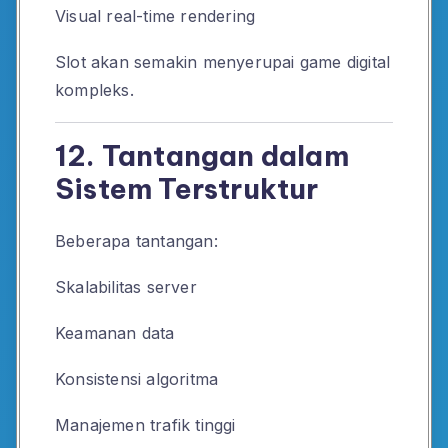
Visual real-time rendering
Slot akan semakin menyerupai game digital
kompleks.
12. Tantangan dalam
Sistem Terstruktur
Beberapa tantangan:
Skalabilitas server
Keamanan data
Konsistensi algoritma
Manajemen trafik tinggi