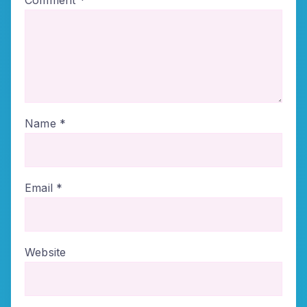
Name
*
Email
*
Website