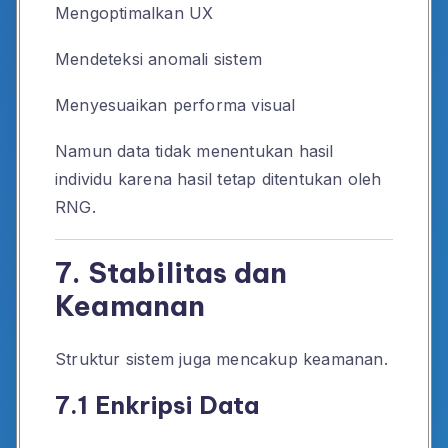
Mengoptimalkan UX
Mendeteksi anomali sistem
Menyesuaikan performa visual
Namun data tidak menentukan hasil
individu karena hasil tetap ditentukan oleh
RNG.
7. Stabilitas dan
Keamanan
Struktur sistem juga mencakup keamanan.
7.1 Enkripsi Data