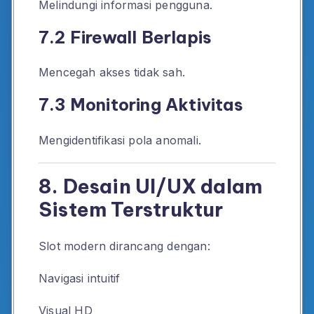
Melindungi informasi pengguna.
7.2 Firewall Berlapis
Mencegah akses tidak sah.
7.3 Monitoring Aktivitas
Mengidentifikasi pola anomali.
8. Desain UI/UX dalam
Sistem Terstruktur
Slot modern dirancang dengan:
Navigasi intuitif
Visual HD