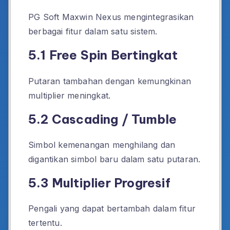
PG Soft Maxwin Nexus mengintegrasikan
berbagai fitur dalam satu sistem.
5.1 Free Spin Bertingkat
Putaran tambahan dengan kemungkinan
multiplier meningkat.
5.2 Cascading / Tumble
Simbol kemenangan menghilang dan
digantikan simbol baru dalam satu putaran.
5.3 Multiplier Progresif
Pengali yang dapat bertambah dalam fitur
tertentu.