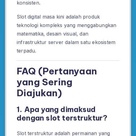
konsisten.
Slot digital masa kini adalah produk
teknologi kompleks yang menggabungkan
matematika, desain visual, dan
infrastruktur server dalam satu ekosistem
terpadu.
FAQ (Pertanyaan
yang Sering
Diajukan)
1. Apa yang dimaksud
dengan slot terstruktur?
Slot terstruktur adalah permainan yang