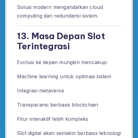
Solusi modern mengandalkan cloud
computing dan redundansi sistem.
13. Masa Depan Slot
Terintegrasi
Evolusi ke depan mungkin mencakup:
Machine learning untuk optimasi sistem
Integrasi metaverse
Transparansi berbasis blockchain
Fitur interaktif lebih kompleks
Slot digital akan semakin berbasis teknologi