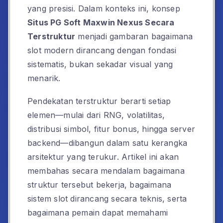
yang presisi. Dalam konteks ini, konsep
Situs PG Soft Maxwin Nexus Secara
Terstruktur
menjadi gambaran bagaimana
slot modern dirancang dengan fondasi
sistematis, bukan sekadar visual yang
menarik.
Pendekatan terstruktur berarti setiap
elemen—mulai dari RNG, volatilitas,
distribusi simbol, fitur bonus, hingga server
backend—dibangun dalam satu kerangka
arsitektur yang terukur. Artikel ini akan
membahas secara mendalam bagaimana
struktur tersebut bekerja, bagaimana
sistem slot dirancang secara teknis, serta
bagaimana pemain dapat memahami