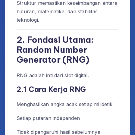
Struktur memastikan keseimbangan antara
hiburan, matematika, dan stabilitas
teknologi.
2. Fondasi Utama:
Random Number
Generator (RNG)
RNG adalah inti dari slot digital.
2.1 Cara Kerja RNG
Menghasilkan angka acak setiap milidetik
Setiap putaran independen
Tidak dipengaruhi hasil sebelumnya