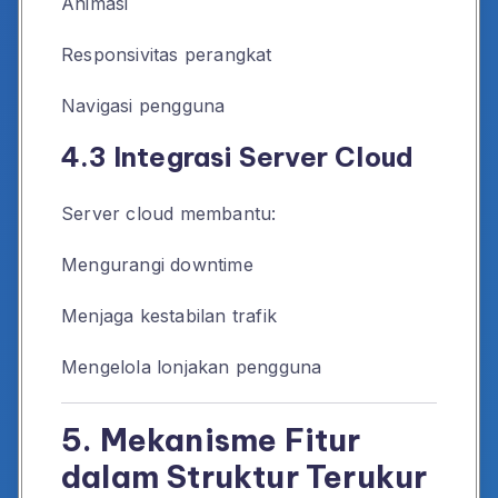
Animasi
Responsivitas perangkat
Navigasi pengguna
4.3 Integrasi Server Cloud
Server cloud membantu:
Mengurangi downtime
Menjaga kestabilan trafik
Mengelola lonjakan pengguna
5. Mekanisme Fitur
dalam Struktur Terukur