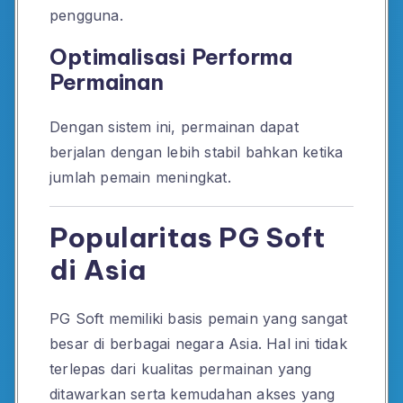
pengguna.
Optimalisasi Performa
Permainan
Dengan sistem ini, permainan dapat
berjalan dengan lebih stabil bahkan ketika
jumlah pemain meningkat.
Popularitas PG Soft
di Asia
PG Soft memiliki basis pemain yang sangat
besar di berbagai negara Asia. Hal ini tidak
terlepas dari kualitas permainan yang
ditawarkan serta kemudahan akses yang