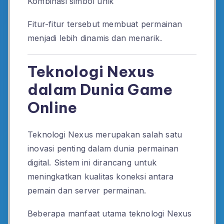
Kombinasi simbol unik
Fitur-fitur tersebut membuat permainan
menjadi lebih dinamis dan menarik.
Teknologi Nexus
dalam Dunia Game
Online
Teknologi Nexus merupakan salah satu
inovasi penting dalam dunia permainan
digital. Sistem ini dirancang untuk
meningkatkan kualitas koneksi antara
pemain dan server permainan.
Beberapa manfaat utama teknologi Nexus