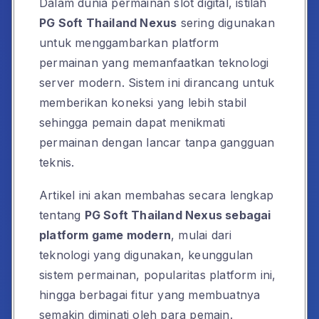
Dalam dunia permainan slot digital, istilah
PG Soft Thailand Nexus
sering digunakan
untuk menggambarkan platform
permainan yang memanfaatkan teknologi
server modern. Sistem ini dirancang untuk
memberikan koneksi yang lebih stabil
sehingga pemain dapat menikmati
permainan dengan lancar tanpa gangguan
teknis.
Artikel ini akan membahas secara lengkap
tentang
PG Soft Thailand Nexus sebagai
platform game modern
, mulai dari
teknologi yang digunakan, keunggulan
sistem permainan, popularitas platform ini,
hingga berbagai fitur yang membuatnya
semakin diminati oleh para pemain.