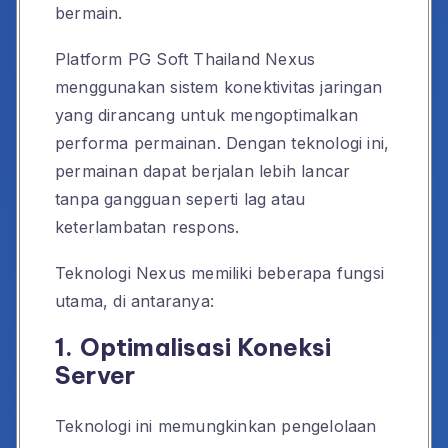
bermain.
Platform PG Soft Thailand Nexus
menggunakan sistem konektivitas jaringan
yang dirancang untuk mengoptimalkan
performa permainan. Dengan teknologi ini,
permainan dapat berjalan lebih lancar
tanpa gangguan seperti lag atau
keterlambatan respons.
Teknologi Nexus memiliki beberapa fungsi
utama, di antaranya:
1. Optimalisasi Koneksi
Server
Teknologi ini memungkinkan pengelolaan