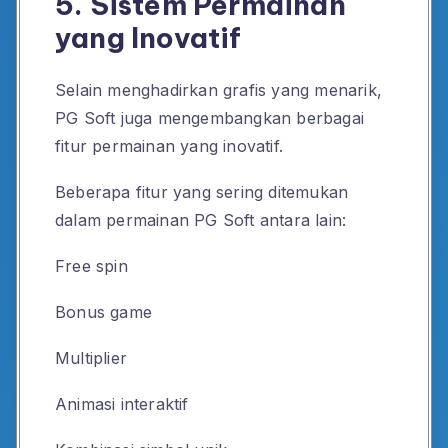
5. Sistem Permainan
yang Inovatif
Selain menghadirkan grafis yang menarik,
PG Soft juga mengembangkan berbagai
fitur permainan yang inovatif.
Beberapa fitur yang sering ditemukan
dalam permainan PG Soft antara lain:
Free spin
Bonus game
Multiplier
Animasi interaktif