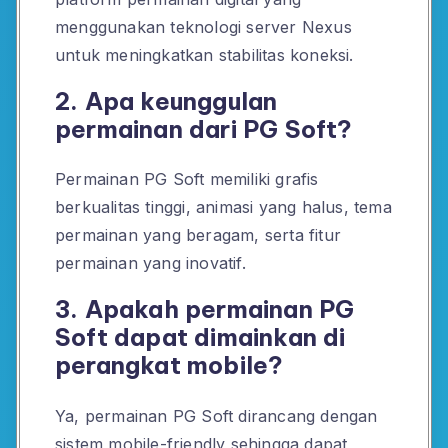
menggunakan teknologi server Nexus
untuk meningkatkan stabilitas koneksi.
2. Apa keunggulan
permainan dari PG Soft?
Permainan PG Soft memiliki grafis
berkualitas tinggi, animasi yang halus, tema
permainan yang beragam, serta fitur
permainan yang inovatif.
3. Apakah permainan PG
Soft dapat dimainkan di
perangkat mobile?
Ya, permainan PG Soft dirancang dengan
sistem mobile-friendly sehingga dapat