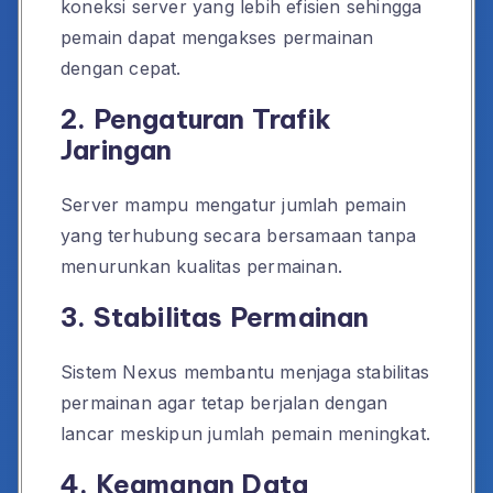
koneksi server yang lebih efisien sehingga
pemain dapat mengakses permainan
dengan cepat.
2. Pengaturan Trafik
Jaringan
Server mampu mengatur jumlah pemain
yang terhubung secara bersamaan tanpa
menurunkan kualitas permainan.
3. Stabilitas Permainan
Sistem Nexus membantu menjaga stabilitas
permainan agar tetap berjalan dengan
lancar meskipun jumlah pemain meningkat.
4. Keamanan Data