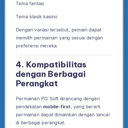
Tema fantasi
Tema klasik kasino
Dengan variasi tersebut, pemain dapat
memilih permainan yang sesuai dengan
preferensi mereka.
4. Kompatibilitas
dengan Berbagai
Perangkat
Permainan PG Soft dirancang dengan
pendekatan
mobile-first
, yang berarti
permainan dapat dimainkan dengan lancar
di berbagai perangkat.