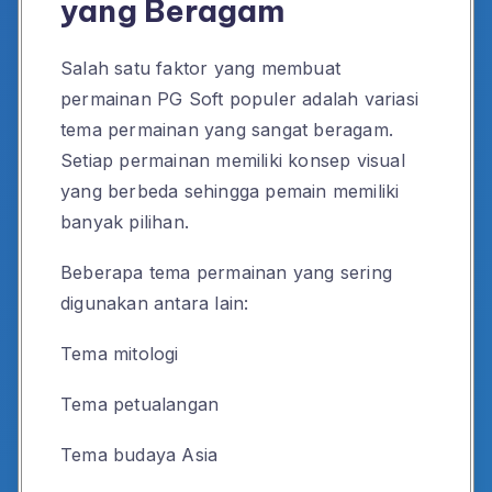
yang Beragam
Salah satu faktor yang membuat
permainan PG Soft populer adalah variasi
tema permainan yang sangat beragam.
Setiap permainan memiliki konsep visual
yang berbeda sehingga pemain memiliki
banyak pilihan.
Beberapa tema permainan yang sering
digunakan antara lain:
Tema mitologi
Tema petualangan
Tema budaya Asia