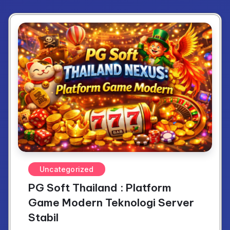
Uncategorized
PG Soft Thailand : Platform
Game Modern Teknologi Server
Stabil