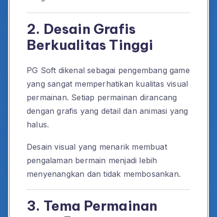
2. Desain Grafis
Berkualitas Tinggi
PG Soft dikenal sebagai pengembang game
yang sangat memperhatikan kualitas visual
permainan. Setiap permainan dirancang
dengan grafis yang detail dan animasi yang
halus.
Desain visual yang menarik membuat
pengalaman bermain menjadi lebih
menyenangkan dan tidak membosankan.
3. Tema Permainan