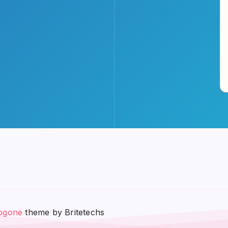
ogone
theme by Britetechs