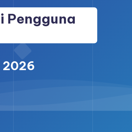
ni Pengguna
, 2026