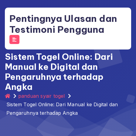
Skip
to
Pentingnya Ulasan dan
content
Testimoni Pengguna
Sistem Togel Online: Dari
Manual ke Digital dan
Pengaruhnya terhadap
Angka
panduan syair togel
Sistem Togel Online: Dari Manual ke Digital dan
Pengaruhnya terhadap Angka