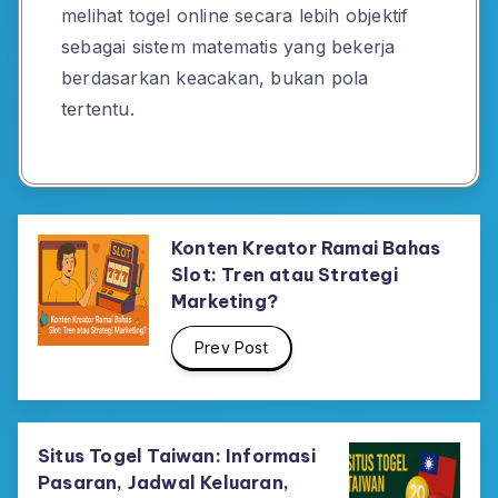
melihat togel online secara lebih objektif
sebagai sistem matematis yang bekerja
berdasarkan keacakan, bukan pola
tertentu.
Konten Kreator Ramai Bahas
Slot: Tren atau Strategi
Marketing?
Prev Post
Situs Togel Taiwan: Informasi
Pasaran, Jadwal Keluaran,