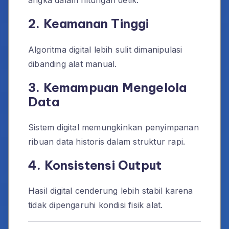
angka dalam hitungan detik.
2. Keamanan Tinggi
Algoritma digital lebih sulit dimanipulasi
dibanding alat manual.
3. Kemampuan Mengelola
Data
Sistem digital memungkinkan penyimpanan
ribuan data historis dalam struktur rapi.
4. Konsistensi Output
Hasil digital cenderung lebih stabil karena
tidak dipengaruhi kondisi fisik alat.