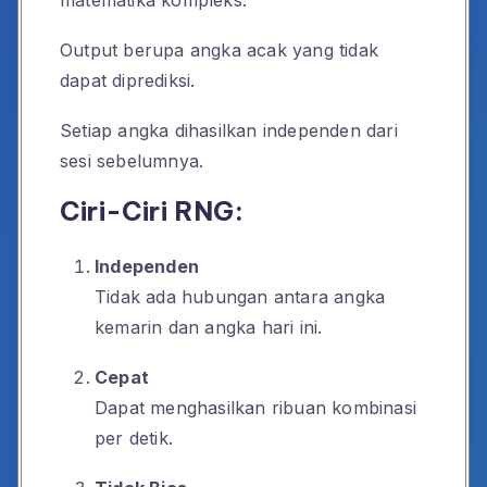
matematika kompleks.
Output berupa angka acak yang tidak
dapat diprediksi.
Setiap angka dihasilkan independen dari
sesi sebelumnya.
Ciri-Ciri RNG:
Independen
Tidak ada hubungan antara angka
kemarin dan angka hari ini.
Cepat
Dapat menghasilkan ribuan kombinasi
per detik.