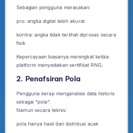
Sebagian pengguna merasakan:
pro: angka digital lebih akurat
kontra: angka tidak terlihat diproses secara
fisik
Kepercayaan biasanya meningkat ketika
platform menyediakan sertifikat RNG.
2. Penafsiran Pola
Pengguna kerap menganalisis data historis
sebagai “pola”.
Namun secara teknis:
pola hanya hasil dari distribusi acak