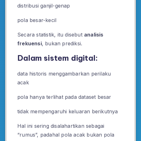
distribusi ganjil-genap
pola besar-kecil
Secara statistik, itu disebut
analisis
frekuensi
, bukan prediksi.
Dalam sistem digital:
data historis menggambarkan perilaku
acak
pola hanya terlihat pada dataset besar
tidak mempengaruhi keluaran berikutnya
Hal ini sering disalahartikan sebagai
“rumus”, padahal pola acak bukan pola