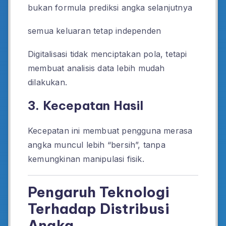
bukan formula prediksi angka selanjutnya
semua keluaran tetap independen
Digitalisasi tidak menciptakan pola, tetapi
membuat analisis data lebih mudah
dilakukan.
3. Kecepatan Hasil
Kecepatan ini membuat pengguna merasa
angka muncul lebih “bersih”, tanpa
kemungkinan manipulasi fisik.
Pengaruh Teknologi
Terhadap Distribusi
Angka