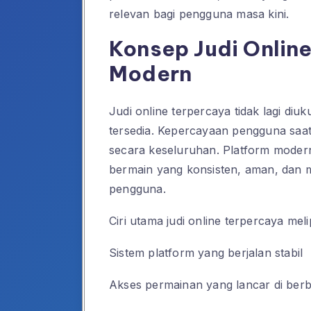
relevan bagi pengguna masa kini.
Konsep Judi Online
Modern
Judi online terpercaya tidak lagi di
tersedia. Kepercayaan pengguna saat i
secara keseluruhan. Platform mode
bermain yang konsisten, aman, dan 
pengguna.
Ciri utama judi online terpercaya melip
Sistem platform yang berjalan stabil
Akses permainan yang lancar di berb