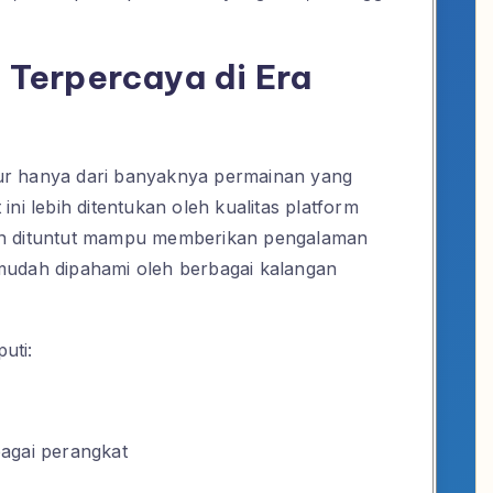
 Terpercaya di Era
ukur hanya dari banyaknya permainan yang
ni lebih ditentukan oleh kualitas platform
rn dituntut mampu memberikan pengalaman
mudah dipahami oleh berbagai kalangan
uti:
agai perangkat