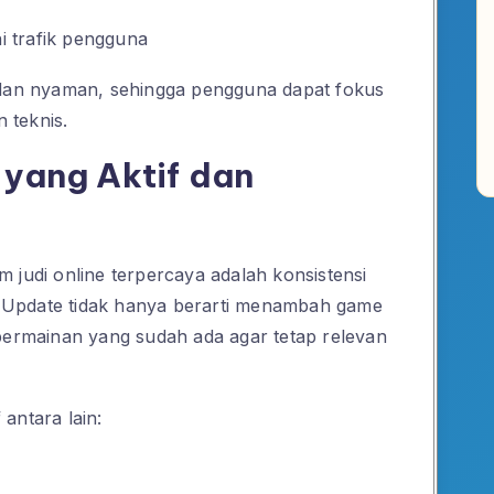
 trafik pengguna
 dan nyaman, sehingga pengguna dapat fokus
 teknis.
yang Aktif dan
 judi online terpercaya adalah konsistensi
 Update tidak hanya berarti menambah game
 permainan yang sudah ada agar tetap relevan
antara lain: