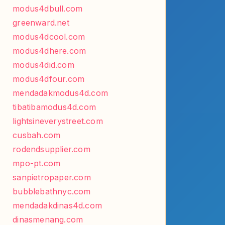
dinasmenang.com
dinas4dflight.com
dinas4dgas.com
dinas4dasafe.com
dinas4dcoy.com
dinas4dtxt.com
dinas4dnct.com
dinas4dgol.com
dinas4dtrust.com
dinas4dindo.com
dinas4dall.com
dinasofficialsite.com
dinas4dallin.com
dinas4dtrusts.com
dinas4doficial.com
dinas4dsoul.com