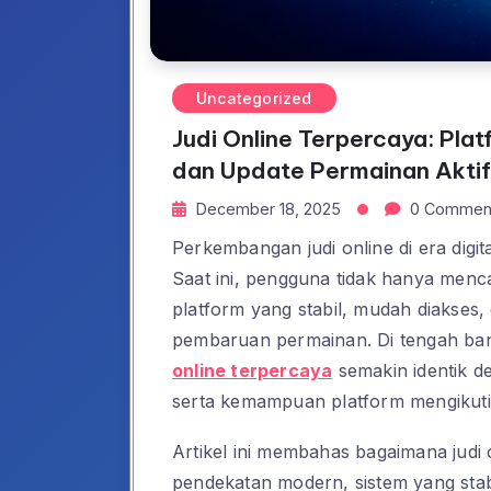
Uncategorized
Judi Online Terpercaya: Pla
dan Update Permainan Aktif
December 18, 2025
0 Commen
Perkembangan judi online di era digi
Saat ini, pengguna tidak hanya menca
platform yang stabil, mudah diakses
pembaruan permainan. Di tengah ban
online terpercaya
semakin identik de
serta kemampuan platform mengikuti
Artikel ini membahas bagaimana judi 
pendekatan modern, sistem yang stab