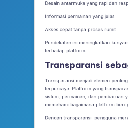
Desain antarmuka yang rapi dan resp
Informasi permainan yang jelas
Akses cepat tanpa proses rumit
Pendekatan ini meningkatkan keny
terhadap platform.
Transparansi seba
Transparansi menjadi elemen penting
terpercaya. Platform yang transpara
sistem, permainan, dan pembaruan y
memahami bagaimana platform berop
Dengan transparansi, pengguna mer