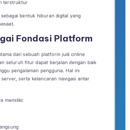
 terstruktur
 sebagai bentuk hiburan digital yang
sesaat.
gai Fondasi Platform
utama dari sebuah platform judi online
n seluruh fitur dapat berjalan dengan baik
nggu pengalaman pengguna. Hal ini
erver, serta kelancaran navigasi antar
a memiliki:
langsung