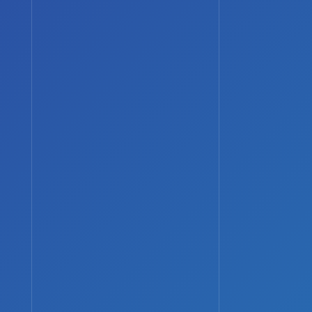
Partners
thebuntruck.com
sundarahairstudio.com
winecountrybiketrek.com
altkebaya4d.com
suimaxwin.com
sirkuitsenja.com
vacuumtop.com
fxmill.com
PoliticsParty.com
modus4dmax.com
modus4dsec.com
modus4dnine.com