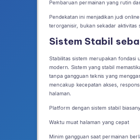
Pembaruan permainan yang rutin dan
Pendekatan ini menjadikan judi online
terorganisir, bukan sekadar aktivitas 
Sistem Stabil seba
Stabilitas sistem merupakan fondasi 
modern. Sistem yang stabil memastika
tanpa gangguan teknis yang mengga
mencakup kecepatan akses, respons s
halaman.
Platform dengan sistem stabil biasany
Waktu muat halaman yang cepat
Minim gangguan saat permainan ber