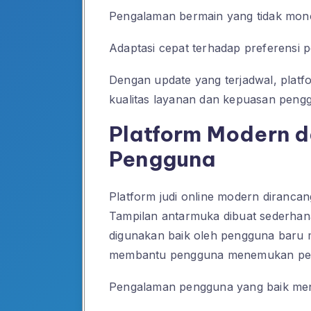
Pengalaman bermain yang tidak mon
Adaptasi cepat terhadap preferensi
Dengan update yang terjadwal, pla
kualitas layanan dan kepuasan peng
Platform Modern 
Pengguna
Platform judi online modern diranc
Tampilan antarmuka dibuat sederhan
digunakan baik oleh pengguna baru 
membantu pengguna menemukan perm
Pengalaman pengguna yang baik me