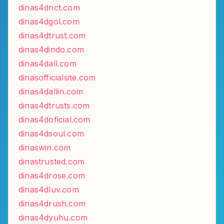
dinas4dnct.com
dinas4dgol.com
dinas4dtrust.com
dinas4dindo.com
dinas4dall.com
dinasofficialsite.com
dinas4dallin.com
dinas4dtrusts.com
dinas4doficial.com
dinas4dsoul.com
dinaswin.com
dinastrusted.com
dinas4drose.com
dinas4dluv.com
dinas4drush.com
dinas4dyuhu.com