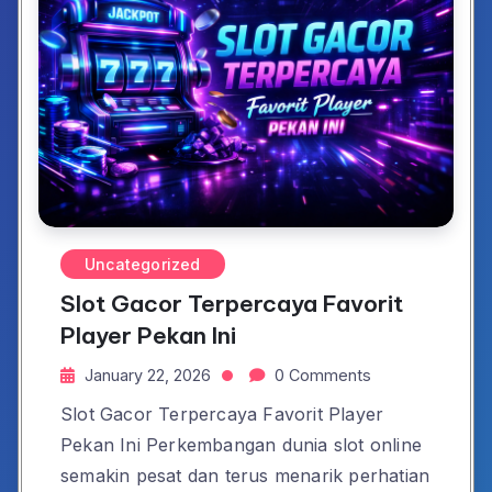
Uncategorized
Slot Gacor Terpercaya Favorit
Player Pekan Ini
January 22, 2026
0 Comments
Slot Gacor Terpercaya Favorit Player
Pekan Ini Perkembangan dunia slot online
semakin pesat dan terus menarik perhatian