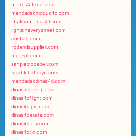
modus4dfour.com
mendadakmodus4d.com
tibatibamodus4d.com
lightsineverystreet.com
cusbah.com
rodendsupplier.com
mpo-pt.com
sanpietropaper.com
bubblebathnyc.com
mendadakdinas4d.com
dinasmenang.com
dinas4dflight.com
dinas4dgas.com
dinas4dasafe.com
dinas4dcoy.com
dinas4dtxt.com