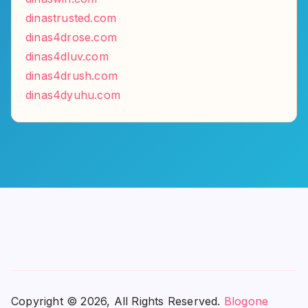
dinastrusted.com
dinas4drose.com
dinas4dluv.com
dinas4drush.com
dinas4dyuhu.com
Copyright © 2026, All Rights Reserved.
Blogone