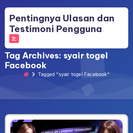
Skip
to
Pentingnya Ulasan dan
content
Testimoni Pengguna
Tag Archives: syair togel
Facebook
Tagged "syair togel Facebook"