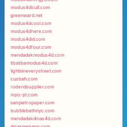
modus4dbull.com
greenward.net
modus4dcool.com
modus4dhere.com
modus4did.com
modus4dfour.com
mendadakmodus4d.com
tibatibamodus4d.com
lightsineverystreet.com
cusbah.com
rodendsupplier.com
mpo-pt.com
sanpietropaper.com
bubblebathnyc.com
mendadakdinas4d.com
dinasmenang.com