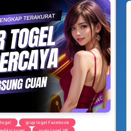
 togel
grup togel Facebook
ediksi togel
syair togel HK