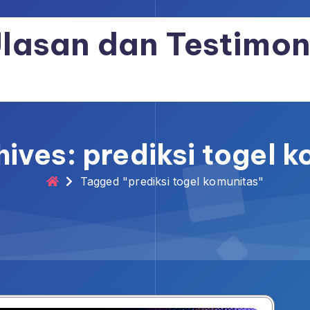
Ulasan dan Testimo
ives: prediksi togel 
Tagged "prediksi togel komunitas"