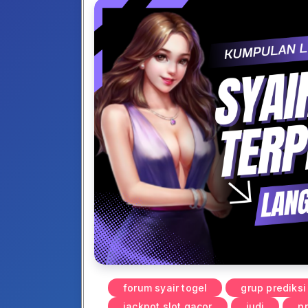
forum syair togel
grup prediksi
jackpot slot gacor
judi
pr