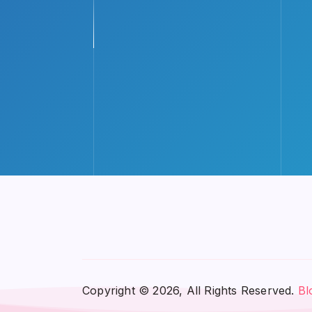
Copyright © 2026, All Rights Reserved.
Bl