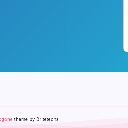
ogone
theme by Britetechs