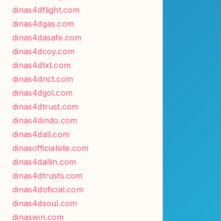
dinas4dflight.com
dinas4dgas.com
dinas4dasafe.com
dinas4dcoy.com
dinas4dtxt.com
dinas4dnct.com
dinas4dgol.com
dinas4dtrust.com
dinas4dindo.com
dinas4dall.com
dinasofficialsite.com
dinas4dallin.com
dinas4dtrusts.com
dinas4doficial.com
dinas4dsoul.com
dinaswin.com