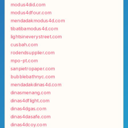
modus4did.com
modus4dfour.com
mendadakmodus4d.com
tibatibamodus4d.com
lightsineverystreet.com
cusbah.com
rodendsupplier.com
mpo-pt.com
sanpietropaper.com
bubblebathnyc.com
mendadakdinas4d.com
dinasmenang.com
dinas4dflight.com
dinas4dgas.com
dinas4dasafe.com
dinas4dcoy.com