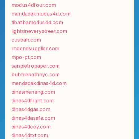
modus4dfour.com
mendadakmodus4d.com
tibatibamodus4d.com
lightsineverystreet.com
cusbah.com
rodendsupplier.com
mpo-pt.com
sanpietropaper.com
bubblebathnyc.com
mendadakdinas4d.com
dinasmenang.com
dinas4dflight.com
dinas4dgas.com
dinas4dasafe.com
dinas4dcoy.com
dinas4dtxt.com