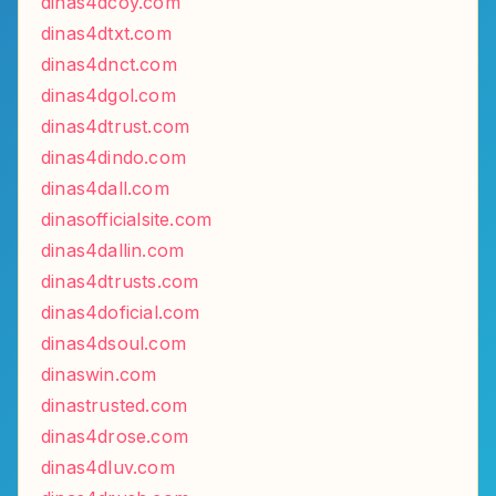
dinas4dcoy.com
dinas4dtxt.com
dinas4dnct.com
dinas4dgol.com
dinas4dtrust.com
dinas4dindo.com
dinas4dall.com
dinasofficialsite.com
dinas4dallin.com
dinas4dtrusts.com
dinas4doficial.com
dinas4dsoul.com
dinaswin.com
dinastrusted.com
dinas4drose.com
dinas4dluv.com