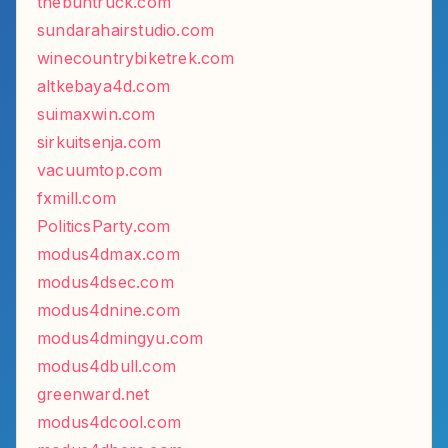
thebuntruck.com
sundarahairstudio.com
winecountrybiketrek.com
altkebaya4d.com
suimaxwin.com
sirkuitsenja.com
vacuumtop.com
fxmill.com
PoliticsParty.com
modus4dmax.com
modus4dsec.com
modus4dnine.com
modus4dmingyu.com
modus4dbull.com
greenward.net
modus4dcool.com