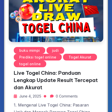
buku mimpi
judi
Prediksi togel online
Togel Akurat
togel online
Live Togel China: Panduan
Lengkap Update Result Tercepat
dan Akurat
June 4, 2025
0 Comments
1. Mengenal Live Togel China: Pasaran